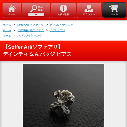
ホーム
>
Soffer Ari[ソファアリ]
>
ピアス/イヤリング
ホーム
>
◎即納可能アイテム
>
ソファアリ
ホーム
>
ピアス/イヤリング
【Soffer Ari/ソファアリ】
デインティ S.A.バッジ ピアス