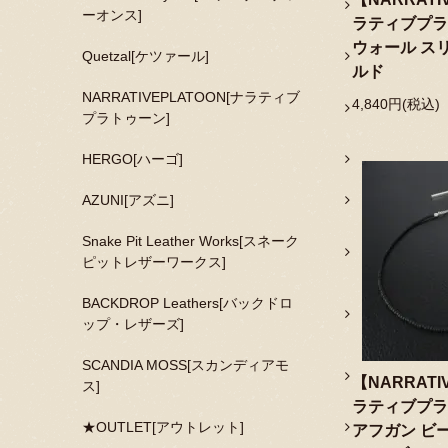
ーオンス]
ラティブプラ
ウォール ス
Quetzal[ケツァール]
ルド
NARRATIVEPLATOON[ナラティブ
4,840円(税込)
プラトゥーン]
HERGO[ハーゴ]
AZUNI[アズニ]
Snake Pit Leather Works[スネーク
ピットレザーワークス]
BACKDROP Leathers[バックドロ
ップ・レザーズ]
SCANDIA MOSS[スカンディアモ
【NARRATI
ス]
ラティブプラ
★OUTLET[アウトレット]
アフガン ビ