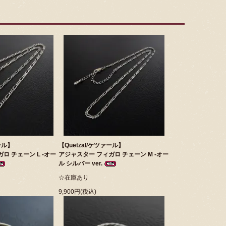
ール】
【Quetzal/ケツァール】
ロ チェーン L -オー
アジャスター フィガロ チェーン M -オー
ル シルバー ver.
☆在庫あり
9,900円(税込)