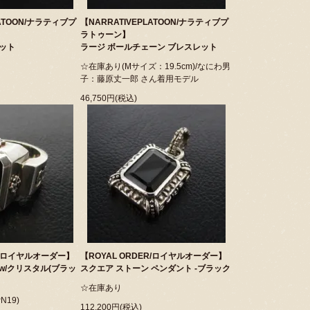
LATOON/ナラティブプ
【NARRATIVEPLATOON/ナラティブプ
ラトゥーン】
マット
ラージ ボールチェーン ブレスレット
☆在庫あり(Mサイズ：19.5cm)/なにわ男
子：藤原丈一郎 さん着用モデル
46,750円(税込)
ER/ロイヤルオーダー】
【ROYAL ORDER/ロイヤルオーダー】
w/クリスタル(ブラッ
スクエア ストーン ペンダント -ブラック
☆在庫あり
N19)
112,200円(税込)