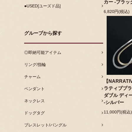
カー -ブラッ
●USED[ユーズド品]
6,820円(税込)
グループから探す
◎即納可能アイテム
リング/指輪
チャーム
【NARRATI
ラティブプラ
ペンダント
ダブル ディ
ネックレス
-シルバー
11,000円(税込)
ドッグタグ
ブレスレット/バングル