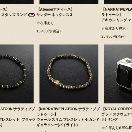
ィース】
【Atease/アティース】
【NARRATIVEP
ー スタッズ リング
サンダー ネックレス 3
ラトゥーン】
アキカン リング 
☆在庫あり
☆在庫あり(#20)
15,400円(税込)
25,850円(税込)
PLATOON/ナラティブプ
【NARRATIVEPLATOON/ナラティブプ
【ROYAL ORD
ラトゥーン】
ゴッド スクウェア 
ブレスレット -ブラック
ウォール スリム ブレスレット セカンド -
ク) リング
)
ギャラクシー(パイライト)
☆在庫あり(US9/JP