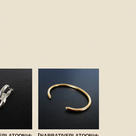
EPLATOON/ナ
【NARRATIVEPLATOON/ナ