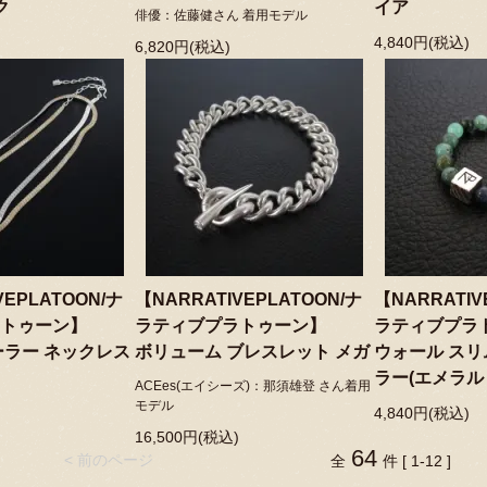
ク
イア
俳優：佐藤健さん 着用モデル
4,840円(税込)
6,820円(税込)
VEPLATOON/ナ
【NARRATIVEPLATOON/ナ
【NARRATIV
トゥーン】
ラティブプラトゥーン】
ラティブプラ
ーラー ネックレス
ボリューム ブレスレット メガ
ウォール スリ
ラー(エメラル
ACEes(エイシーズ)：那須雄登 さん着用
モデル
4,840円(税込)
16,500円(税込)
64
< 前のページ
全
件 [ 1-12 ]