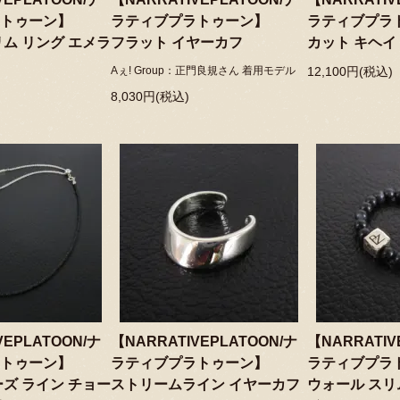
トゥーン】
ラティブプラトゥーン】
ラティブプラ
リム リング エメラ
フラット イヤーカフ
カット キヘイ
Aぇ! Group：正門良規さん 着用モデル
12,100円(税込)
8,030円(税込)
VEPLATOON/ナ
【NARRATIVEPLATOON/ナ
【NARRATIV
トゥーン】
ラティブプラトゥーン】
ラティブプラ
ーズ ライン チョー
ストリームライン イヤーカフ
ウォール スリ