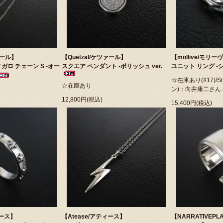
ァール】
【Quetzal/ケツァール】
【mollive/モリー
ガロ チェーン S -オー
スクエア ペンダント -ポリッシュ ver.
ユニット リング -
☆在庫あり(#17)/S
☆在庫あり
ン)：向井康二さん
12,800円(税込)
15,400円(税込)
ィース】
【Atease/アティース】
【NARRATIVEP