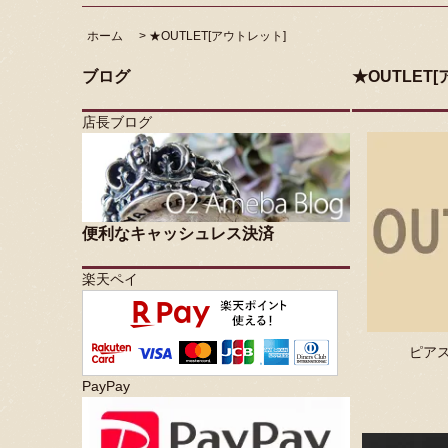
ホーム
>
★OUTLET[アウトレット]
ブログ
★OUTLET
店長ブログ
便利なキャッシュレス決済
楽天ペイ
ピアス
PayPay