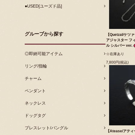
●USED[ユーズド品]
グループから探す
【Quetzal/ケツ
アジャスター フィ
ル シルバー ver.
◎即納可能アイテム
☆在庫あり
7,800円(税込)
リング/指輪
チャーム
ペンダント
ネックレス
ドッグタグ
ブレスレット/バングル
【Atease/アテ