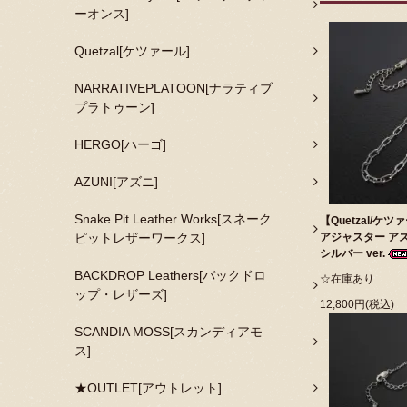
ーオンス]
Quetzal[ケツァール]
NARRATIVEPLATOON[ナラティブ
プラトゥーン]
HERGO[ハーゴ]
AZUNI[アズニ]
Snake Pit Leather Works[スネーク
【Quetzal/ケツ
ピットレザーワークス]
アジャスター アズ
シルバー ver.
BACKDROP Leathers[バックドロ
☆在庫あり
ップ・レザーズ]
12,800円(税込)
SCANDIA MOSS[スカンディアモ
ス]
★OUTLET[アウトレット]