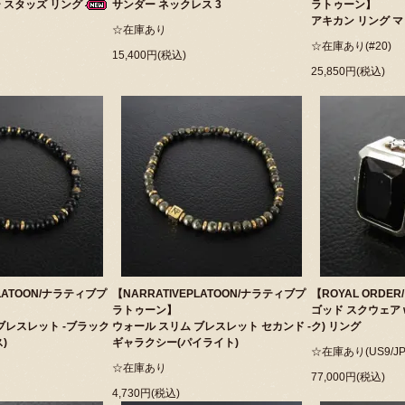
ー スタッズ リング
サンダー ネックレス 3
ラトゥーン】
アキカン リング 
☆在庫あり
☆在庫あり(#20)
15,400円(税込)
25,850円(税込)
PLATOON/ナラティブプ
【NARRATIVEPLATOON/ナラティブプ
【ROYAL ORD
ラトゥーン】
ゴッド スクウェア 
ブレスレット -ブラック
ウォール スリム ブレスレット セカンド -
ク) リング
)
ギャラクシー(パイライト)
☆在庫あり(US9/JP
☆在庫あり
77,000円(税込)
4,730円(税込)