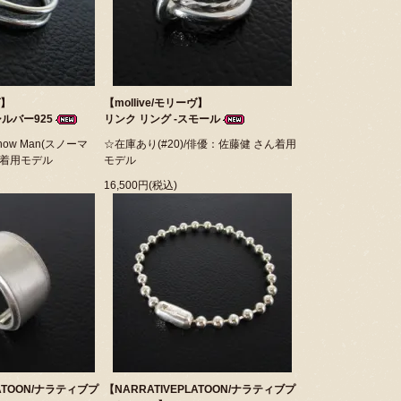
ヴ】
【mollive/モリーヴ】
シルバー925
リンク リング -スモール
now Man(スノーマ
☆在庫あり(#20)/俳優：佐藤健 さん着用
 着用モデル
モデル
16,500円(税込)
LATOON/ナラティブプ
【NARRATIVEPLATOON/ナラティブプ