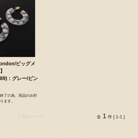
 london/ビッグメ
】
489)：グレー/ピン
終了の為、現品のみ対
ります。
1
< 前のページ
全
件 [ 1-1 ]