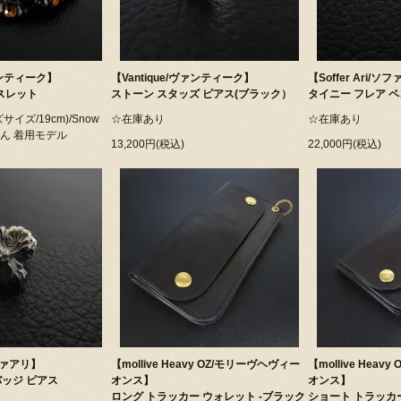
ヴァンティーク】
【Vantique/ヴァンティーク】
【Soffer Ari/ソ
スレット
ストーン スタッズ ピアス(ブラック）
タイニー フレア 
イズ/19cm)/Snow
☆在庫あり
☆在庫あり
さん 着用モデル
13,200円(税込)
22,000円(税込)
ソファアリ】
【mollive Heavy OZ/モリーヴヘヴィー
【mollive Hea
バッジ ピアス
オンス】
オンス】
ロング トラッカー ウォレット -ブラック
ショート トラッカー