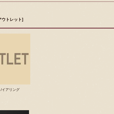
[アウトレット]
/イアリング