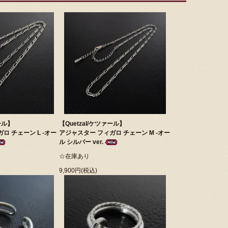
ール】
【Quetzal/ケツァール】
ロ チェーン L -オー
アジャスター フィガロ チェーン M -オー
ル シルバー ver.
☆在庫あり
9,900円(税込)