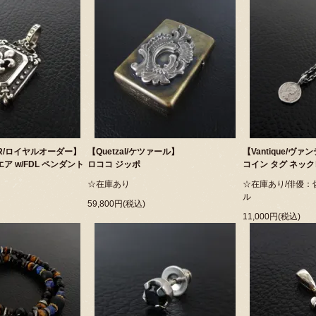
ER/ロイヤルオーダー】
【Quetzal/ケツァール】
【Vantique/ヴ
ア w/FDL ペンダント
ロココ ジッポ
コイン タグ ネック
☆在庫あり
☆在庫あり/俳優：
ル
59,800円(税込)
11,000円(税込)