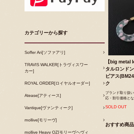
カテゴリーから探す
Soffer Ari[ソファアリ]
【big metal
TRAVIS WALKER[トラヴィスワー
タルロンドン
カー]
ピアス(BM2
ROYAL ORDER[ロイヤルオーダー]
ク
ブランド取り扱い
Atease[アティース]
応・割引価格とな
SOLD OUT
Vantique[ヴァンティーク]
mollive[モリーヴ]
おすすめ商品
mollive Heavy OZ[モリーヴヘヴィ