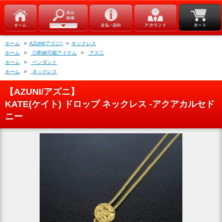
ホーム
>
AZUNI[アズニ]
>
ネックレス
ホーム
>
◎即納可能アイテム
>
アズニ
ホーム
>
ペンダント
ホーム
>
ネックレス
【AZUNI/アズニ】
KATE(ケイト) ドロップ ネックレス -アクアカルセド
ニー