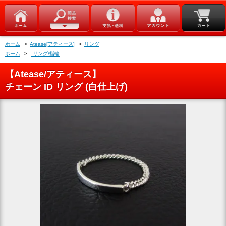
ホーム
>
Atease[アティース]
>
リング
ホーム
>
リング/指輪
【Atease/アティース】
チェーン ID リング (白仕上げ)