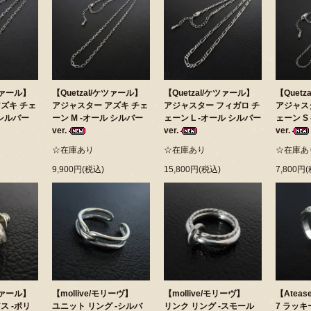
ケツァール】
【Quetzal/ケツァール】
【Quetzal/ケツァール】
【Quet
ズキ チェ
アジャスター アズキ チェ
アジャスター フィガロ チ
アジャス
 シルバー
ーン M -オール シルバー
ェーン L -オール シルバー
ェーン S
ver.
ver.
ver.
☆在庫あり
☆在庫あり
☆在庫あ
9,900円(税込)
15,800円(税込)
7,800円
ケツァール】
【mollive/モリーヴ】
【mollive/モリーヴ】
【Atea
ス -ポリ
ユニット リング -シルバ
リンク リング -スモール
7 ラッキ