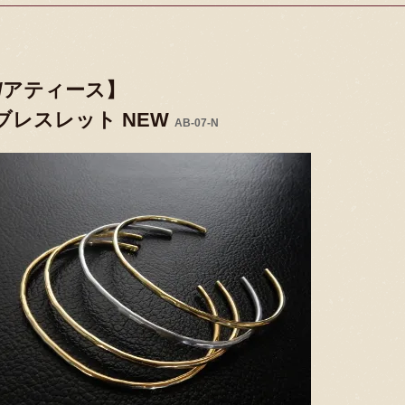
se/アティース】
 ブレスレット NEW
AB-07-N