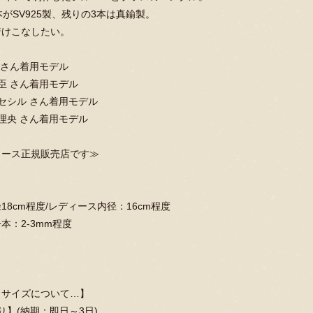
本がSV925製、残りの3本は真鍮製。
着けこなしたい。
 さん着用モデル
臣 さん着用モデル
セシル さん着用モデル
理央 さん着用モデル
ィース正規販売店です≫
18cm程度/レディース内径：16cm程度
本：2-3mm程度
トサイズについて…】
り】(納期：即日～3日)