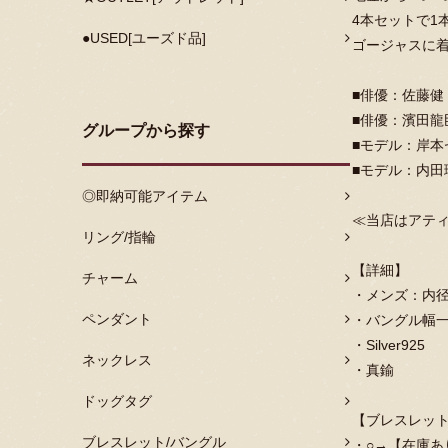
4本セットで1
●USED[ユーズド品]
ゴージャスに
■俳優：佐藤健
■俳優：濱田龍
グループから探す
■モデル：岸本
■モデル：内田
◎即納可能アイテム
≪当店はアテ
リング/指輪
【詳細】
チャーム
・メンズ：内径
ペンダント
・バングル幅一
・Silver925
ネックレス
・真鍮
ドッグタグ
【ブレスレッ
ブレスレット/バングル
・○→【在庫あ