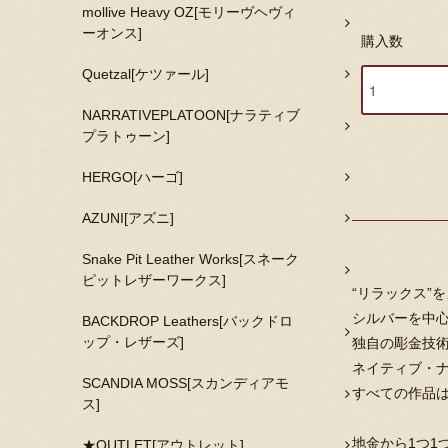
mollive Heavy OZ[モリーヴヘヴィ
ーオンス]
購入数
Quetzal[ケツァール]
NARRATIVEPLATOON[ナラティブ
プラトゥーン]
HERGO[ハーゴ]
AZUNI[アズニ]
Snake Pit Leather Works[スネーク
ピットレザーワークス]
“リラックス”
シルバーを中
BACKDROP Leathers[バックドロ
ップ・レザーズ]
独自の彫金技
ネイティブ・
SCANDIA MOSS[スカンディアモ
すべての作品
ス]
地金から1つ1
★OUTLET[アウトレット]