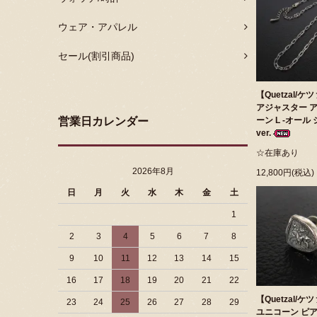
ウェア・アパレル
セール(割引商品)
【Quetzal/
アジャスター ア
営業日カレンダー
ーン L -オール
ver.
☆在庫あり
2026年8月
12,800円(税込)
日
月
火
水
木
金
土
1
2
3
4
5
6
7
8
9
10
11
12
13
14
15
16
17
18
19
20
21
22
【Quetzal/
23
24
25
26
27
28
29
ユニコーン ピア