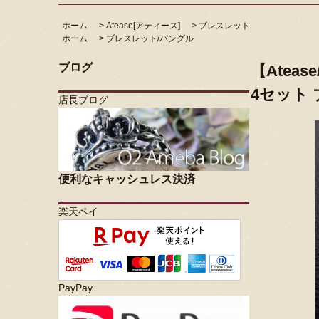
ホーム
>
Atease[アティース]
>
ブレスレット
ホーム
>
ブレスレット/バングル
ブログ
【Atea
4セット
店長ブログ
便利なキャッシュレス決済
楽天ペイ
PayPay