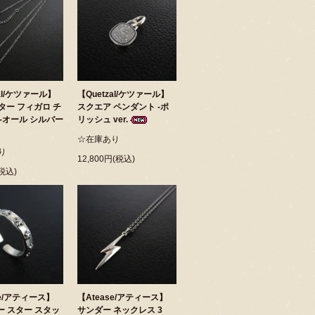
zal/ケツァール】
【Quetzal/ケツァール】
ター フィガロ チ
スクエア ペンダント -ポ
 -オール シルバー
リッシュ ver.
☆在庫あり
り
12,800円(税込)
(税込)
se/アティース】
【Atease/アティース】
ー スター スタッ
サンダー ネックレス 3