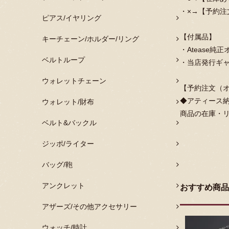
・×→【予約注
ピアス/イヤリング
【付属品】
キーチェーン/ホルダー/リング
・Atease
ベルトループ
・当店発行ギ
ウォレットチェーン
【予約注文（
◆アティース納
ウォレット/財布
商品の在庫・
ベルト&バックル
ジッポ/ライター
バッグ/鞄
アンクレット
おすすめ商品
アザーズ/その他アクセサリー
ウォッチ/時計