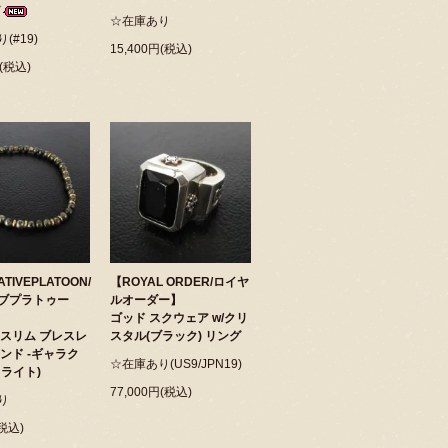
☆在庫あり
(#19)
15,400円(税込)
円(税込)
TIVEPLATOON/
【ROYAL ORDER/ロイヤ
ブプラトゥー
ルオーダー】
ゴッド スクウェア w/クリ
 スリム ブレスレ
スタル(ブラック) リング
ンド -ギャラク
☆在庫あり(US9/JPN19)
イライト)
77,000円(税込)
り
(税込)