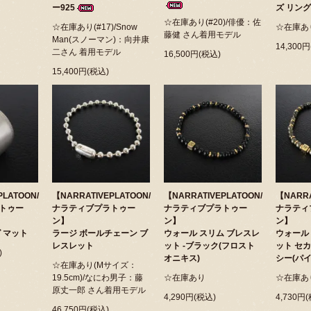
ー925
ズ リング
☆在庫あり(#20)/俳優：佐
☆在庫あり(#17)/Snow
☆在庫あり
藤健 さん着用モデル
Man(スノーマン)：向井康
14,300
二さん 着用モデル
16,500円(税込)
15,400円(税込)
PLATOON/
【NARRATIVEPLATOON/
【NARRATIVEPLATOON/
【NARRA
トゥー
ナラティブプラトゥー
ナラティブプラトゥー
ナラティ
ン】
ン】
ン】
 マット
ラージ ボールチェーン ブ
ウォール スリム ブレスレ
ウォール
レスレット
ット -ブラック(フロスト
ット セカ
)
オニキス)
シー(パ
☆在庫あり(Mサイズ：
19.5cm)/なにわ男子：藤
☆在庫あり
☆在庫あ
原丈一郎 さん着用モデル
4,290円(税込)
4,730円
46,750円(税込)