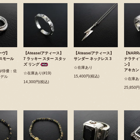
リーヴ】
【Atease/アティース】
【Atease/アティース】
【NARRA
-スモール
7 ラッキー スター スタッ
サンダー ネックレス 3
ナラティ
ズ リング
ン】
☆在庫あり
アキカン
)/俳優：佐
☆在庫あり(#19)
15,400円(税込)
モデル
☆在庫あり
14,300円(税込)
25,850