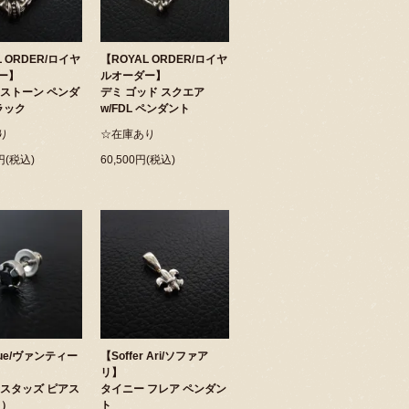
L ORDER/ロイヤ
【ROYAL ORDER/ロイヤ
ー】
ルオーダー】
 ストーン ペンダ
デミ ゴッド スクエア
ラック
w/FDL ペンダント
り
☆在庫あり
0円(税込)
60,500円(税込)
que/ヴァンティー
【Soffer Ari/ソファア
リ】
 スタッズ ピアス
タイニー フレア ペンダン
ク）
ト