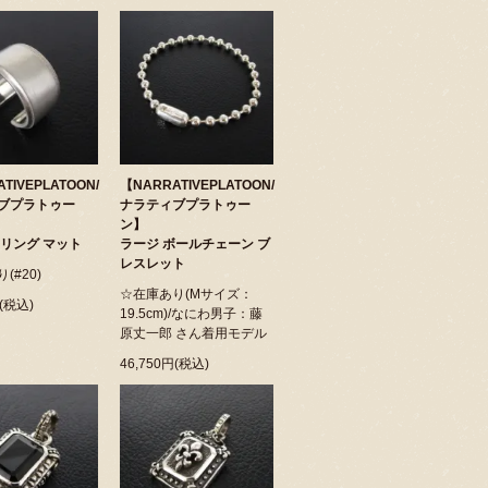
TIVEPLATOON/
【NARRATIVEPLATOON/
ブプラトゥー
ナラティブプラトゥー
ン】
 リング マット
ラージ ボールチェーン ブ
レスレット
(#20)
☆在庫あり(Mサイズ：
円(税込)
19.5cm)/なにわ男子：藤
原丈一郎 さん着用モデル
46,750円(税込)