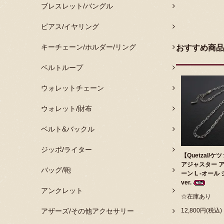
ブレスレット/バングル
ピアス/イヤリング
キーチェーン/ホルダー/リング
おすすめ商品
ベルトループ
ウォレットチェーン
ウォレット/財布
ベルト&バックル
ジッポ/ライター
【Quetzal/
アジャスター ア
バッグ/鞄
ーン L -オール
ver.
アンクレット
☆在庫あり
アザーズ/その他アクセサリー
12,800円(税込)