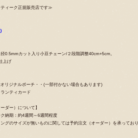
ンティーク正規販売店です≫
)
0.5mmカット入り小豆チェーン/２段階調整40cm+5cm。
 白仕上げ
e純正オリジナルポーチ・・(一部付かない場合もあります)
ャランティカード
オーダー）について】
ク納期：約4週間～6週間程度
リングのサイズが無いものに関しては予約注文（オーダー）を承ってお