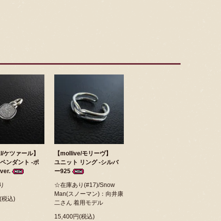
zal/ケツァール】
【mollive/モリーヴ】
ペンダント -ポ
ユニット リング -シルバ
er.
ー925
り
☆在庫あり(#17)/Snow
Man(スノーマン)：向井康
円(税込)
二さん 着用モデル
15,400円(税込)