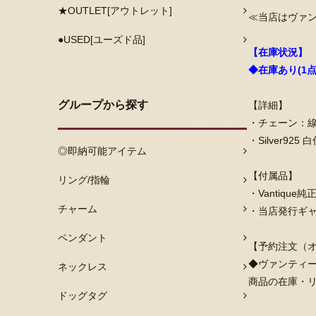
★OUTLET[アウトレット]
≪当店はヴァ
●USED[ユーズド品]
【在庫状況】
◆在庫あり(1点
グループから探す
【詳細】
・チェーン：線径
・Silver925
◎即納可能アイテム
【付属品】
リング/指輪
・Vantiqu
チャーム
・当店発行ギ
ペンダント
【予約注文（
◆ヴァンティー
ネックレス
商品の在庫・
ドッグタグ