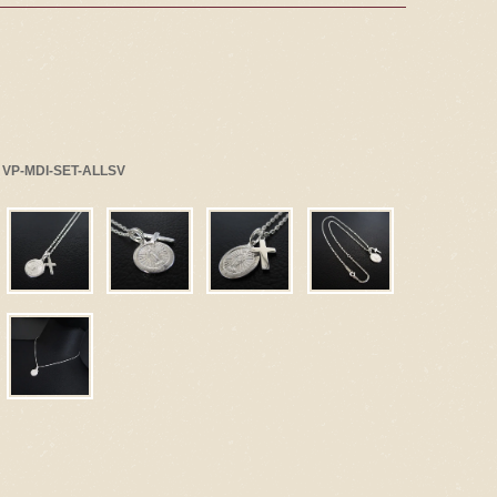
ー
VP-MDI-SET-ALLSV