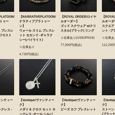
PLATOON/
【NARRATIVEPLATOON/
【ROYAL ORDER/ロイヤ
【ROYA
トゥー
ナラティブプラトゥー
ルオーダー】
ルオーダ
ン】
ゴッド スクウェア w/クリ
スクエア
 ブレスレ
ウォール スリム ブレスレ
スタル(ブラック) リング
ント -ブ
(フロスト
ット セカンド -ギャラク
☆在庫あり(US9/JPN19)
☆在庫あ
シー(パイライト)
77,000円(税込)
112,20
☆在庫あり
4,730円(税込)
ヴァンティー
【Vantique/ヴァンティー
【Vantique/ヴァンティー
【Vanti
ク】
ク】
ク】
クレス -
メダイ & クロス セット ネ
ビーズ カフ ブレスレット
ストーン
ックレス -オール シルバ
(ブラッ