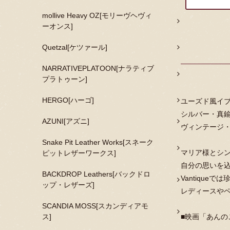
mollive Heavy OZ[モリーヴヘヴィ
ーオンス]
Quetzal[ケツァール]
NARRATIVEPLATOON[ナラティブ
プラトゥーン]
HERGO[ハーゴ]
ユーズド風イブ
シルバー・真
AZUNI[アズニ]
ヴィンテージ
Snake Pit Leather Works[スネーク
マリア様とシ
ピットレザーワークス]
自分の思いを
BACKDROP Leathers[バックドロ
Vantiqu
ップ・レザーズ]
レディースや
SCANDIA MOSS[スカンディアモ
ス]
■映画「あん