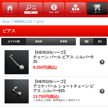
ホーム
>
HERGO[ハーゴ]
>
ピアス
ピアス
おすすめ順
価格順
新着順
【HERGO/ハーゴ】
チェーン パール ピアス -シルバー9
25
9,350円(税込)
【HERGO/ハーゴ】
アコヤ パール ショートチェーン ピ
アス -シルバー925
13,750円(税込)
☆在庫あり/俳優：梅津瑞樹さん 着用モデル